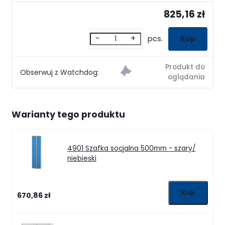
825,16 zł
-
+
pcs.
Obserwuj z Watchdog:
Warianty tego produktu
4901
Szafka socjalna 500mm - szary/
niebieski
670,86 zł