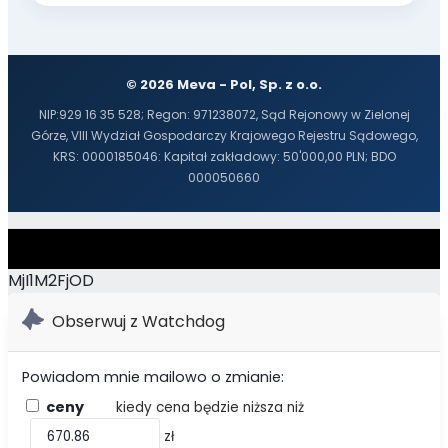
© 2026 Meva - Pol, Sp. z o.o.
NIP:929 16 35 528; Regon: 971238072, Sąd Rejonowy w Zielonej
Górze, VIII Wydział Gospodarczy Krajowego Rejestru Sądowego,
KRS: 0000185046: Kapitał zakładowy: 50'000,00 PLN; BDO
000050660
MjI1M2FjOD
Obserwuj z Watchdog
Powiadom mnie mailowo o zmianie:
ceny
kiedy cena będzie niższa niż
zł