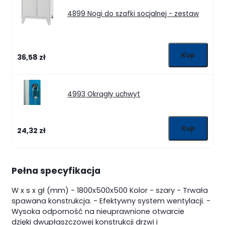
4899
Nogi do szafki socjalnej - zestaw
36,58 zł
4993
Okrągły uchwyt
24,32 zł
Pełna specyfikacja
W x s x gł (mm) - 1800x500x500
Kolor - szary
- Trwała
spawana konstrukcja.
- Efektywny system wentylacji.
-
Wysoka odporność na nieuprawnione otwarcie
dzięki dwupłaszczowej konstrukcji drzwi i