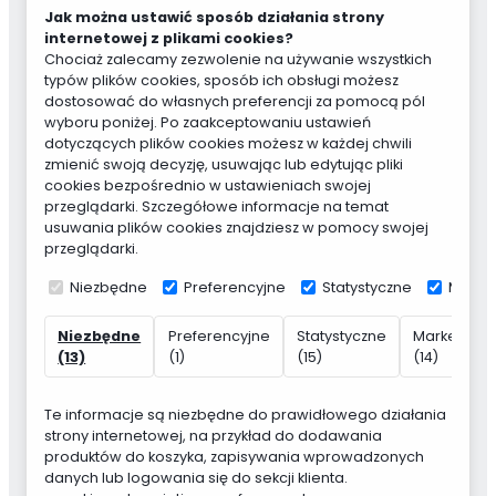
Jak można ustawić sposób działania strony
internetowej z plikami cookies?
Chociaż zalecamy zezwolenie na używanie wszystkich
typów plików cookies, sposób ich obsługi możesz
dostosować do własnych preferencji za pomocą pól
wyboru poniżej. Po zaakceptowaniu ustawień
dotyczących plików cookies możesz w każdej chwili
zmienić swoją decyzję, usuwając lub edytując pliki
cookies bezpośrednio w ustawieniach swojej
przeglądarki. Szczegółowe informacje na temat
usuwania plików cookies znajdziesz w pomocy swojej
przeglądarki.
Niezbędne
Preferencyjne
Statystyczne
Marke
Niezbędne
Preferencyjne
Statystyczne
Marketing
(13)
(1)
(15)
(14)
Te informacje są niezbędne do prawidłowego działania
strony internetowej, na przykład do dodawania
produktów do koszyka, zapisywania wprowadzonych
danych lub logowania się do sekcji klienta.