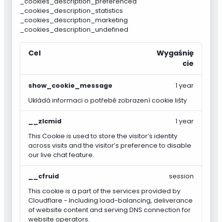
_cookies_description_preferenced
_cookies_description_statistics
_cookies_description_marketing
_cookies_description_undefined
Cel
Wygaśnię
cie
show_cookie_message
1 year
Ukládá informaci o potřebě zobrazení cookie lišty
__zlcmid
1 year
This Cookie is used to store the visitor’s identity
across visits and the visitor’s preference to disable
our live chat feature.
__cfruid
session
This cookie is a part of the services provided by
Cloudflare - Including load-balancing, deliverance
of website content and serving DNS connection for
website operators.