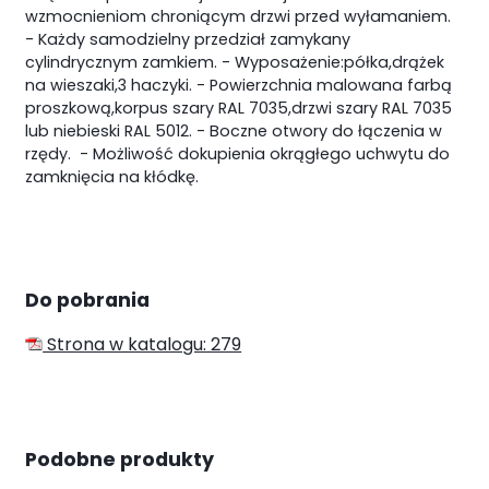
wzmocnieniom chroniącym drzwi przed wyłamaniem.
- Każdy samodzielny przedział zamykany
cylindrycznym zamkiem.
- Wyposażenie:półka,drążek
na wieszaki,3 haczyki.
- Powierzchnia malowana farbą
proszkową,korpus szary RAL 7035,drzwi szary RAL 7035
lub niebieski RAL 5012.
- Boczne otwory do łączenia w
rzędy.
- Możliwość dokupienia okrągłego uchwytu do
zamknięcia na kłódkę.
Do pobrania
Strona w katalogu: 279
Podobne produkty