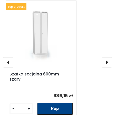
Top produkt
Szafka socjalna 600mm -
szary
689,15 zł
-
+