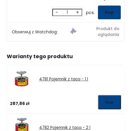
-
+
pcs.
Obserwuj z Watchdog:
Warianty tego produktu
4781
Pojemnik z tacą - 1 l
287,86 zł
4782
Pojemnik z tacą - 2 l