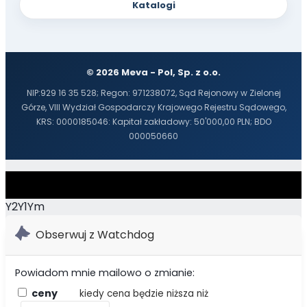
Katalogi
© 2026 Meva - Pol, Sp. z o.o.
NIP:929 16 35 528; Regon: 971238072, Sąd Rejonowy w Zielonej
Górze, VIII Wydział Gospodarczy Krajowego Rejestru Sądowego,
KRS: 0000185046: Kapitał zakładowy: 50'000,00 PLN; BDO
000050660
Y2Y1Ym
Obserwuj z Watchdog
Powiadom mnie mailowo o zmianie:
ceny
kiedy cena będzie niższa niż