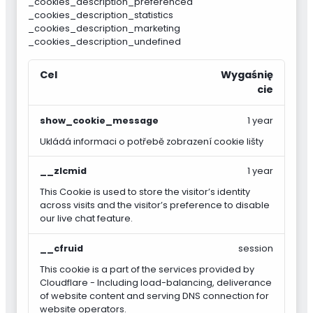
_cookies_description_preferenced
_cookies_description_statistics
_cookies_description_marketing
_cookies_description_undefined
Cel
Wygaśnię
cie
show_cookie_message
1 year
Ukládá informaci o potřebě zobrazení cookie lišty
__zlcmid
1 year
This Cookie is used to store the visitor’s identity
across visits and the visitor’s preference to disable
our live chat feature.
__cfruid
session
This cookie is a part of the services provided by
Cloudflare - Including load-balancing, deliverance
of website content and serving DNS connection for
website operators.