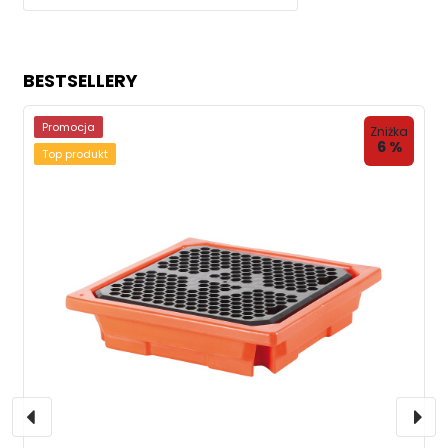
BESTSELLERY
Promocja
Zniżka
6 %
Top produkt