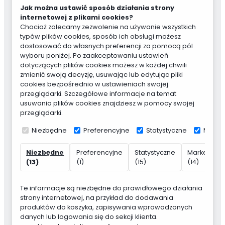
Jak można ustawić sposób działania strony
internetowej z plikami cookies?
Chociaż zalecamy zezwolenie na używanie wszystkich
typów plików cookies, sposób ich obsługi możesz
dostosować do własnych preferencji za pomocą pól
wyboru poniżej. Po zaakceptowaniu ustawień
dotyczących plików cookies możesz w każdej chwili
zmienić swoją decyzję, usuwając lub edytując pliki
cookies bezpośrednio w ustawieniach swojej
przeglądarki. Szczegółowe informacje na temat
usuwania plików cookies znajdziesz w pomocy swojej
przeglądarki.
Niezbędne
Preferencyjne
Statystyczne
Marke
Niezbędne
Preferencyjne
Statystyczne
Marketing
(13)
(1)
(15)
(14)
Te informacje są niezbędne do prawidłowego działania
strony internetowej, na przykład do dodawania
produktów do koszyka, zapisywania wprowadzonych
danych lub logowania się do sekcji klienta.