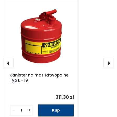
Kanister na mat. łatwopalne
Typ I. - 19
311,30 zł
-
+