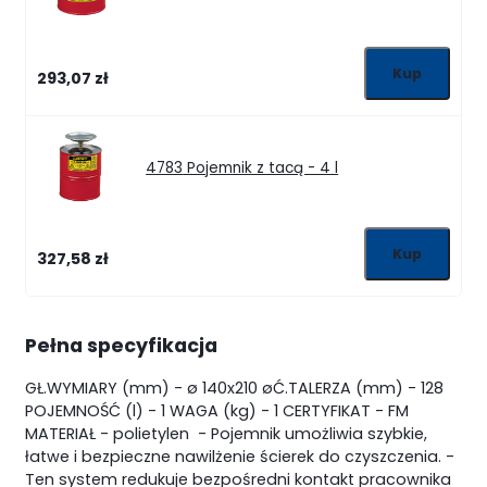
293,07 zł
4783
Pojemnik z tacą - 4 l
327,58 zł
Pełna specyfikacja
GŁ.WYMIARY (mm) - ø 140x210
øĆ.TALERZA (mm) - 128
POJEMNOŚĆ (l) - 1
WAGA (kg) - 1
CERTYFIKAT - FM
MATERIAŁ - polietylen
- Pojemnik umożliwia szybkie,
łatwe i bezpieczne nawilżenie ścierek do czyszczenia.
-
Ten system redukuje bezpośredni kontakt pracownika